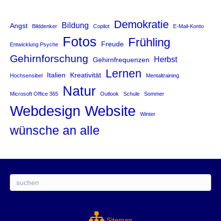
Demokratie
Bildung
Angst
Bilddenker
Copilot
E-Mail-Konto
Fotos
Frühling
Freude
Entwicklung Psyche
Gehirnforschung
Herbst
Gehirnfrequenzen
Lernen
Italien
Kreativität
Hochsensibel
Mentaltraining
Natur
Microsoft Office 365
Outlook
Schule
Sommer
Website
Webdesign
Winter
wünsche an alle
Suchen
Sitemap