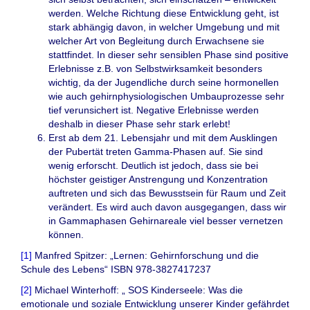
werden. Welche Richtung diese Entwicklung geht, ist
stark abhängig davon, in welcher Umgebung und mit
welcher Art von Begleitung durch Erwachsene sie
stattfindet. In dieser sehr sensiblen Phase sind positive
Erlebnisse z.B. von Selbstwirksamkeit besonders
wichtig, da der Jugendliche durch seine hormonellen
wie auch gehirnphysiologischen Umbauprozesse sehr
tief verunsichert ist. Negative Erlebnisse werden
deshalb in dieser Phase sehr stark erlebt!
Erst ab dem 21. Lebensjahr und mit dem Ausklingen
der Pubertät treten Gamma-Phasen auf. Sie sind
wenig erforscht. Deutlich ist jedoch, dass sie bei
höchster geistiger Anstrengung und Konzentration
auftreten und sich das Bewusstsein für Raum und Zeit
verändert. Es wird auch davon ausgegangen, dass wir
in Gammaphasen Gehirnareale viel besser vernetzen
können.
[1]
Manfred Spitzer: „Lernen: Gehirnforschung und die
Schule des Lebens“ ISBN 978-3827417237
[2]
Michael Winterhoff: „ SOS Kinderseele: Was die
emotionale und soziale Entwicklung unserer Kinder gefährdet