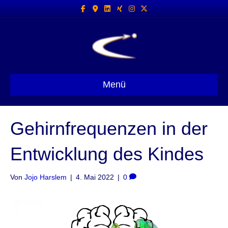
Facebook
Google-maps
Linkedin
Xing
Instagram
X-twitter
Menü
Gehirnfrequenzen in der
Entwicklung des Kindes
Von
Jojo Harslem
|
4. Mai 2022
|
0