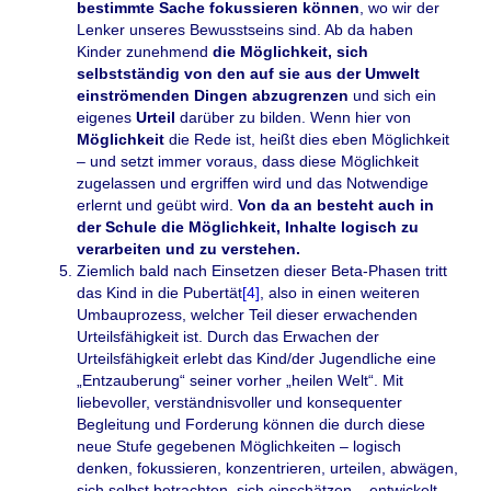
bestimmte Sache fokussieren können
, wo wir der
Lenker unseres Bewusstseins sind. Ab da haben
Kinder zunehmend
die Möglichkeit, sich
selbstständig von den auf sie aus der Umwelt
einströmenden Dingen abzugrenzen
und sich ein
eigenes
Urteil
darüber zu bilden. Wenn hier von
Möglichkeit
die Rede ist, heißt dies eben Möglichkeit
– und setzt immer voraus, dass diese Möglichkeit
zugelassen und ergriffen wird und das Notwendige
erlernt und geübt wird.
Von da an besteht auch in
der Schule die Möglichkeit, Inhalte logisch zu
verarbeiten und zu verstehen.
Ziemlich bald nach Einsetzen dieser Beta-Phasen tritt
das Kind in die Pubertät
[4]
, also in einen weiteren
Umbauprozess, welcher Teil dieser erwachenden
Urteilsfähigkeit ist. Durch das Erwachen der
Urteilsfähigkeit erlebt das Kind/der Jugendliche eine
„Entzauberung“ seiner vorher „heilen Welt“. Mit
liebevoller, verständnisvoller und konsequenter
Begleitung und Forderung können die durch diese
neue Stufe gegebenen Möglichkeiten – logisch
denken, fokussieren, konzentrieren, urteilen, abwägen,
sich selbst betrachten, sich einschätzen – entwickelt