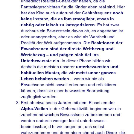
unbedingt Realitäts-Charakter haben, da die
Fantasiegeschichten für die Kinder eben real sind. Hier
hat das Kind auch aufgrund der Gehirnfrequenz
noch
keine Instanz, die es ihm ermöglicht, etwas in
richtig oder falsch zu kategorisieren
. Es hat zwar
durchaus ein Bewusstsein davon ob, es angenehm ist
oder unangenehm, aber es wird als Wahrheit und
Realität der Welt aufgenommen.
Die Reaktionen der
Erwachsenen sind der direkte Weltbezug und
Wertebezug – und prägen sich tief ins
Unterbewusste ein
. In dieser Phase bilden wir
deshalb die meisten unserer
unterbewussten und
habituellen Muster, die wir meist unser ganzes
Leben behalten werden
– wenn wir sie als
Erwachsene nicht soweit erkennen und reflektieren
können, dass sie einer bewussten Bearbeitung
zugänglich werden.
Erst ab etwa sechs Jahren mit dem Einsetzen der
Alpha-Wellen
in der Gehirnaktivität beginnen wir ein
zunehmend waches Bewusstsein zu bekommen und
werden dadurch weniger leicht unterbewusst
beeinflussbar, d.h. wir fangen an, uns selbst
wahrzunehmen und dementsprechend auch Dinge, die