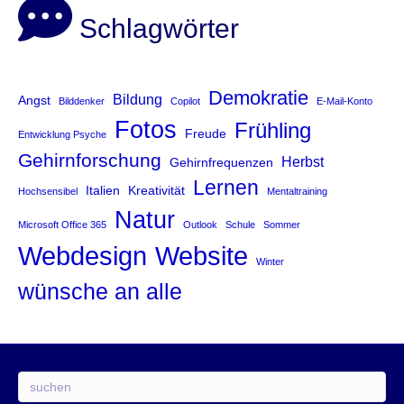
Schlagwörter
Demokratie
Bildung
Angst
Bilddenker
Copilot
E-Mail-Konto
Fotos
Frühling
Freude
Entwicklung Psyche
Gehirnforschung
Herbst
Gehirnfrequenzen
Lernen
Italien
Kreativität
Hochsensibel
Mentaltraining
Natur
Microsoft Office 365
Outlook
Schule
Sommer
Website
Webdesign
Winter
wünsche an alle
Suchen