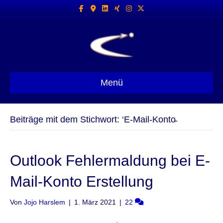
Facebook
Google-maps
Linkedin
Xing
Instagram
X-twitter
Menü
Beiträge mit dem Stichwort: ‘E-Mail-Konto̵
Outlook Fehlermaldung bei E-
Mail-Konto Erstellung
Von
Jojo Harslem
|
1. März 2021
|
22