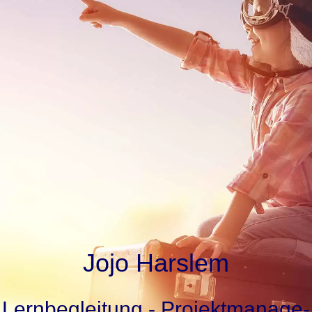
Jojo Harslem
Lern­be­glei­tung - Pro­jekt­ma­nage­