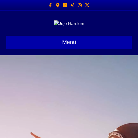
Facebook
Google-maps
Linkedin
Xing
Instagram
X-twitter
Menü