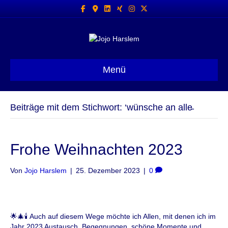
Facebook
Google-maps
Linkedin
Xing
Instagram
X-twitter
Menü
Beiträge mit dem Stichwort: ‘wünsche an alle̵
Frohe Weihnachten 2023
Von
Jojo Harslem
|
25. Dezember 2023
|
0
🌟🎄🕯 Auch auf diesem Wege möchte ich Allen, mit denen ich im
Jahr 2023 Austausch, Begegnungen, schöne Momente und