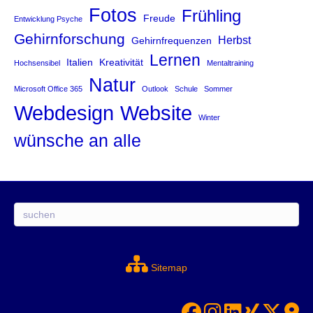
Fotos
Frühling
Freude
Entwicklung Psyche
Gehirnforschung
Herbst
Gehirnfrequenzen
Lernen
Italien
Kreativität
Hochsensibel
Mentaltraining
Natur
Microsoft Office 365
Outlook
Schule
Sommer
Website
Webdesign
Winter
wünsche an alle
Suchen
Sitemap