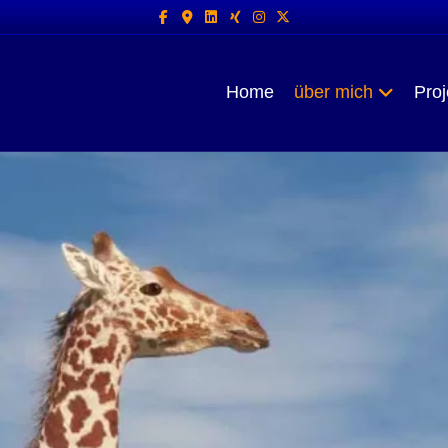
Facebook
Google-maps
Linkedin
Xing
Instagram
X-twitter
Home
über mich
Proj