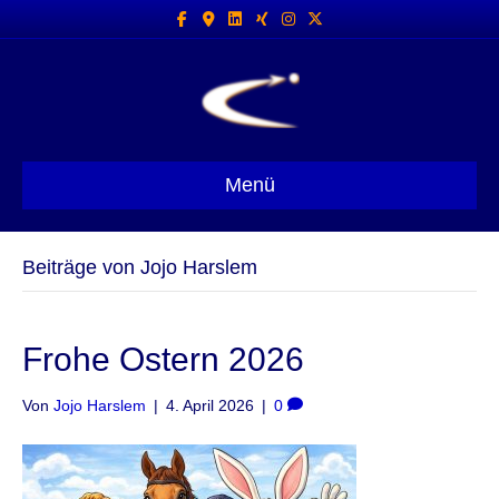
Facebook
Google-maps
Linkedin
Xing
Instagram
X-twitter
Menü
Beiträge von Jojo Harslem
Frohe Ostern 2026
Von
Jojo Harslem
|
4. April 2026
|
0