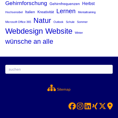
Gehirnforschung
Herbst
Gehirnfrequenzen
Lernen
Italien
Kreativität
Hochsensibel
Mentaltraining
Natur
Microsoft Office 365
Outlook
Schule
Sommer
Website
Webdesign
Winter
wünsche an alle
Suchen
Sitemap