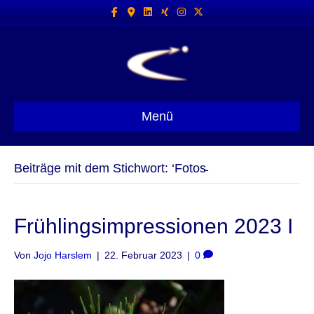
Facebook
Google-maps
Linkedin
Xing
Instagram
X-twitter
Menü
Beiträge mit dem Stichwort: ‘Fotos̵
Frühlingsimpressionen 2023 I
Von
Jojo Harslem
|
22. Februar 2023
|
0