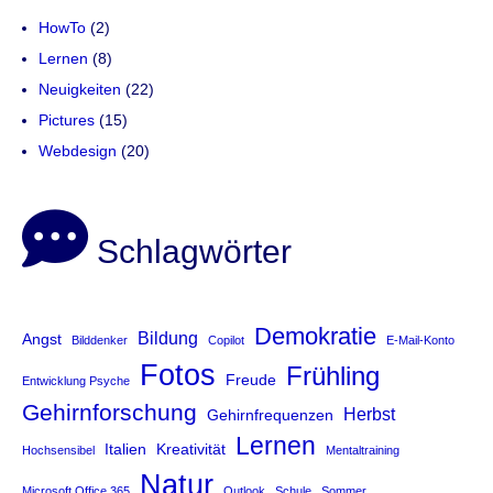
HowTo
(2)
Lernen
(8)
Neuigkeiten
(22)
Pictures
(15)
Webdesign
(20)
Schlagwörter
Demokratie
Bildung
Angst
Bilddenker
Copilot
E-Mail-Konto
Fotos
Frühling
Freude
Entwicklung Psyche
Gehirnforschung
Herbst
Gehirnfrequenzen
Lernen
Italien
Kreativität
Hochsensibel
Mentaltraining
Natur
Microsoft Office 365
Outlook
Schule
Sommer