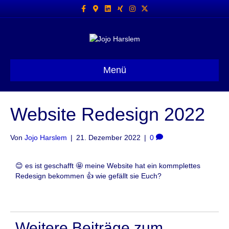
Facebook
Google-maps
Linkedin
Xing
Instagram
X-twitter
Menü
Website Redesign 2022
Von
Jojo Harslem
|
21. Dezember 2022
|
0
😊 es ist geschafft 🤩 meine Website hat ein kommplettes
Redesign bekommen 👍 wie gefällt sie Euch?
Weitere Beiträge zum