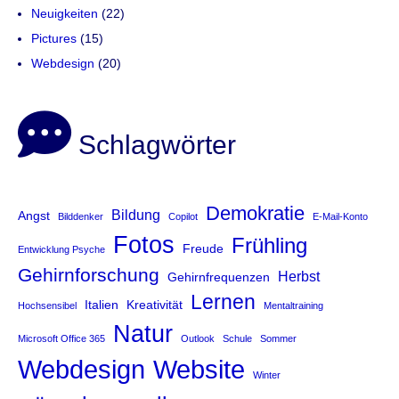
Neuigkeiten
(22)
Pictures
(15)
Webdesign
(20)
Schlagwörter
Demokratie
Bildung
Angst
Bilddenker
Copilot
E-Mail-Konto
Fotos
Frühling
Freude
Entwicklung Psyche
Gehirnforschung
Herbst
Gehirnfrequenzen
Lernen
Italien
Kreativität
Hochsensibel
Mentaltraining
Natur
Microsoft Office 365
Outlook
Schule
Sommer
Website
Webdesign
Winter