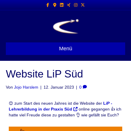
Facebook
Google-maps
Linkedin
Xing
Instagram
X-twitter
Menü
Website LiP Süd
Von
Jojo Harslem
|
12. Januar 2023
|
0
😊 zum Start des neuen Jahres ist die Website der
LiP -
Lehrerbildung in der Praxis Süd
online gegangen 👍 ich
hatte viel Freude diese zu gestalten 👌 wie gefällt sie Euch?