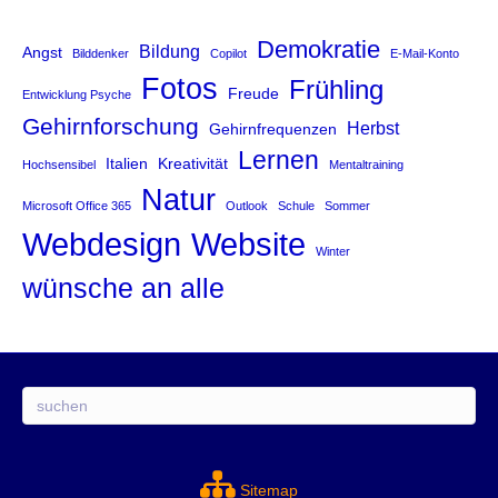
Demokratie
Bildung
Angst
Bilddenker
Copilot
E-Mail-Konto
Fotos
Frühling
Freude
Entwicklung Psyche
Gehirnforschung
Herbst
Gehirnfrequenzen
Lernen
Italien
Kreativität
Hochsensibel
Mentaltraining
Natur
Microsoft Office 365
Outlook
Schule
Sommer
Website
Webdesign
Winter
wünsche an alle
Suchen
Sitemap