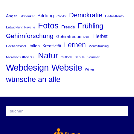
Demokratie
Bildung
Angst
Bilddenker
Copilot
E-Mail-Konto
Fotos
Frühling
Freude
Entwicklung Psyche
Gehirnforschung
Herbst
Gehirnfrequenzen
Lernen
Italien
Kreativität
Hochsensibel
Mentaltraining
Natur
Microsoft Office 365
Outlook
Schule
Sommer
Website
Webdesign
Winter
wünsche an alle
Suchen
Sitemap