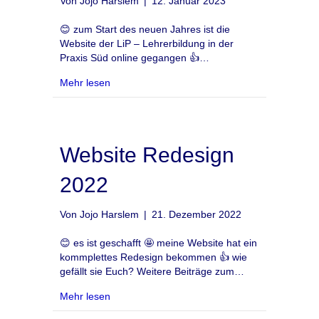
Von
Jojo Harslem
|
12. Januar 2023
😊 zum Start des neuen Jahres ist die
Website der LiP – Lehrerbildung in der
Praxis Süd online gegangen 👍…
about Website LiP Süd
Mehr lesen
Website Redesign
2022
Von
Jojo Harslem
|
21. Dezember 2022
😊 es ist geschafft 🤩 meine Website hat ein
kommplettes Redesign bekommen 👍 wie
gefällt sie Euch? Weitere Beiträge zum…
about Website Redesign 2022
Mehr lesen