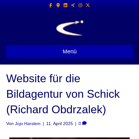
Facebook
Google-maps
Linkedin
Xing
Instagram
X-twitter
Menü
Website für die
Bildagentur von Schick
(Richard Obdrzalek)
Von
Jojo Harslem
|
11. April 2025
|
0