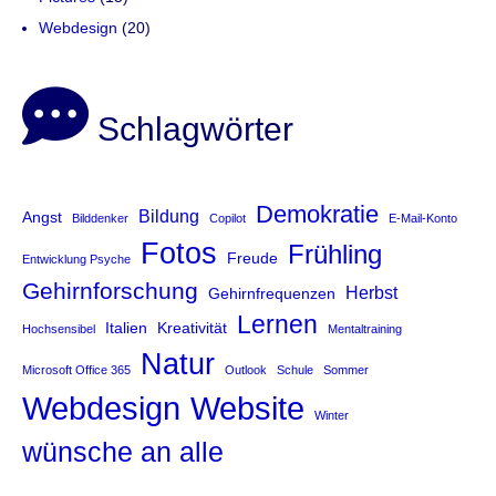
Webdesign
(20)
Schlagwörter
Demokratie
Bildung
Angst
Bilddenker
Copilot
E-Mail-Konto
Fotos
Frühling
Freude
Entwicklung Psyche
Gehirnforschung
Herbst
Gehirnfrequenzen
Lernen
Italien
Kreativität
Hochsensibel
Mentaltraining
Natur
Microsoft Office 365
Outlook
Schule
Sommer
Website
Webdesign
Winter
wünsche an alle