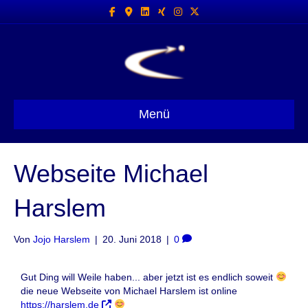
Facebook
Google-maps
Linkedin
Xing
Instagram
X-twitter
Menü
Webseite Michael
Harslem
Von
Jojo Harslem
|
20. Juni 2018
|
0
Gut Ding will Weile haben... aber jetzt ist es endlich soweit
die neue Webseite von Michael Harslem ist online
https://harslem.de