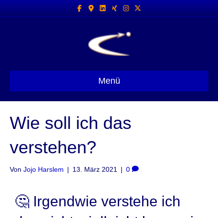
Facebook
Google-maps
Linkedin
Xing
Instagram
X-twitter
Menü
Wie soll ich das
verstehen?
Von
Jojo Harslem
|
13. März 2021
|
0
🤔 Irgendwie verstehe ich