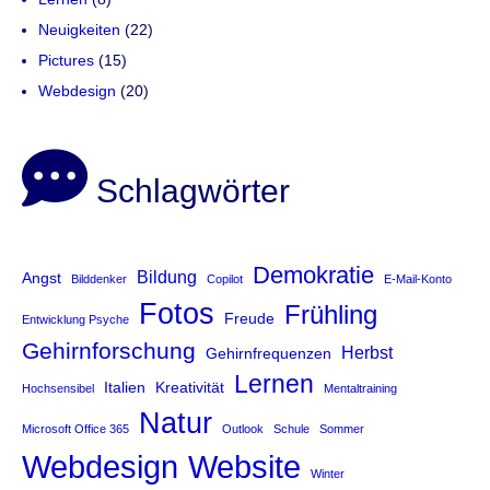
Neuigkeiten
(22)
Pictures
(15)
Webdesign
(20)
Schlagwörter
Demokratie
Bildung
Angst
Bilddenker
Copilot
E-Mail-Konto
Fotos
Frühling
Freude
Entwicklung Psyche
Gehirnforschung
Herbst
Gehirnfrequenzen
Lernen
Italien
Kreativität
Hochsensibel
Mentaltraining
Natur
Microsoft Office 365
Outlook
Schule
Sommer
Website
Webdesign
Winter