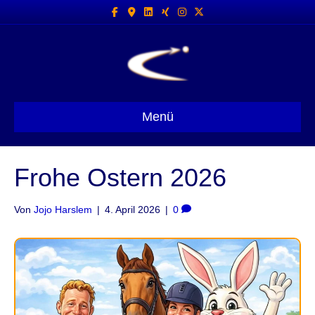
Facebook
Google-maps
Linkedin
Xing
Instagram
X-twitter
Menü
Frohe Ostern 2026
Von
Jojo Harslem
|
4. April 2026
|
0