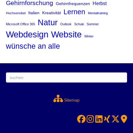
Gehirnforschung
Herbst
Gehirnfrequenzen
Lernen
Italien
Kreativität
Hochsensibel
Mentaltraining
Natur
Microsoft Office 365
Outlook
Schule
Sommer
Website
Webdesign
Winter
wünsche an alle
Suchen
Sitemap