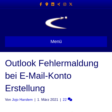
Facebook
Google-maps
Linkedin
Xing
Instagram
X-twitter
Menü
Outlook Fehlermaldung
bei E-Mail-Konto
Erstellung
Von
Jojo Harslem
|
1. März 2021
|
22