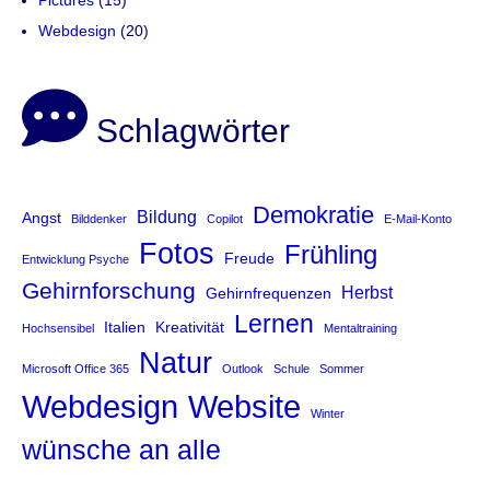
Pictures
(15)
Webdesign
(20)
Schlagwörter
Demokratie
Bildung
Angst
Bilddenker
Copilot
E-Mail-Konto
Fotos
Frühling
Freude
Entwicklung Psyche
Gehirnforschung
Herbst
Gehirnfrequenzen
Lernen
Italien
Kreativität
Hochsensibel
Mentaltraining
Natur
Microsoft Office 365
Outlook
Schule
Sommer
Website
Webdesign
Winter
wünsche an alle