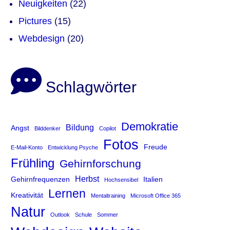
Neuigkeiten
(22)
Pictures
(15)
Webdesign
(20)
Schlagwörter
Demokratie
Bildung
Angst
Bilddenker
Copilot
Fotos
Freude
E-Mail-Konto
Entwicklung Psyche
Frühling
Gehirnforschung
Herbst
Gehirnfrequenzen
Italien
Hochsensibel
Lernen
Kreativität
Mentaltraining
Microsoft Office 365
Natur
Outlook
Schule
Sommer