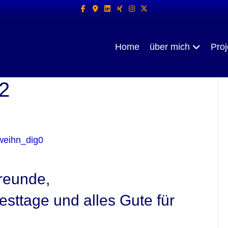
Facebook
Google-maps
Linkedin
Xing
Instagram
X-twitter
Home
über mich
Proj
2
reunde,
sttage und alles Gute für