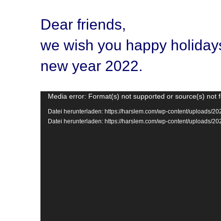
Dear friends,
we wish you happy holidays 
new year 2022.
Video-
Media error: Format(s) not supported or source(s) not 
Player
Datei herunterladen: https://harslem.com/wp-content/uploads
Datei herunterladen: https://harslem.com/wp-content/uploads