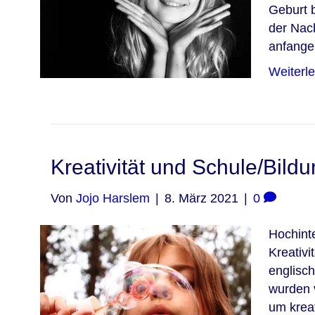
Geburt 
der Nach
anfange
Weiterl
Kreativität und Schule/Bild
Von
Jojo Harslem
|
8. März 2021
|
0
Hochint
Kreativ
englisc
wurden 
um kreat