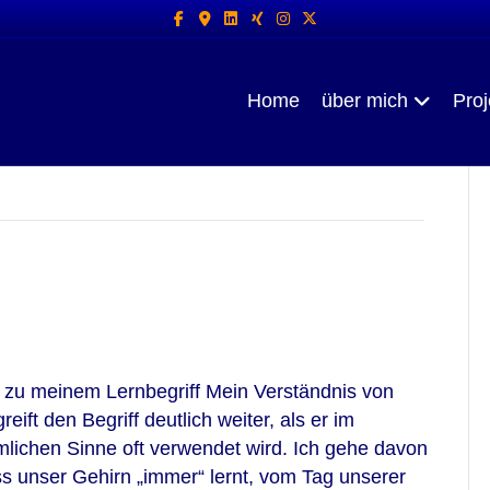
Facebook
Google-maps
Linkedin
Xing
Instagram
X-twitter
Home
über mich
Proj
 zu meinem Lernbegriff Mein Verständnis von
reift den Begriff deutlich weiter, als er im
lichen Sinne oft verwendet wird. Ich gehe davon
s unser Gehirn „immer“ lernt, vom Tag unserer