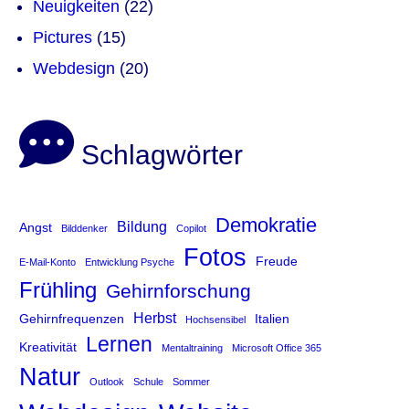
Neuigkeiten
(22)
Pictures
(15)
Webdesign
(20)
Schlagwörter
Demokratie
Bildung
Angst
Bilddenker
Copilot
Fotos
Freude
E-Mail-Konto
Entwicklung Psyche
Frühling
Gehirnforschung
Herbst
Gehirnfrequenzen
Italien
Hochsensibel
Lernen
Kreativität
Mentaltraining
Microsoft Office 365
Natur
Outlook
Schule
Sommer