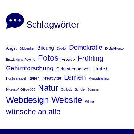
Schlagwörter
Demokratie
Bildung
Angst
Bilddenker
Copilot
E-Mail-Konto
Fotos
Frühling
Freude
Entwicklung Psyche
Gehirnforschung
Herbst
Gehirnfrequenzen
Lernen
Italien
Kreativität
Hochsensibel
Mentaltraining
Natur
Microsoft Office 365
Outlook
Schule
Sommer
Website
Webdesign
Winter
wünsche an alle