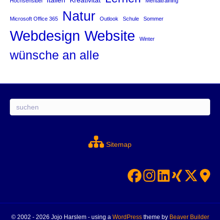
Italien
Kreativität
Hochsensibel
Mentaltraining
Natur
Microsoft Office 365
Outlook
Schule
Sommer
Website
Webdesign
Winter
wünsche an alle
Suchen
Sitemap
© 2002 - 2026 Jojo Harslem - using a
WordPress
theme by
Beaver Builder