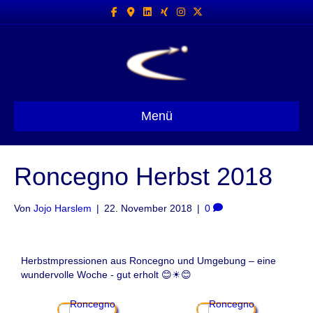
Facebook
Google-maps
Linkedin
Xing
Instagram
X-twitter
Menü
Roncegno Herbst 2018
Von
Jojo Harslem
|
22. November 2018
|
0
Herbstmpressionen aus Roncegno und Umgebung – eine
wundervolle Woche - gut erholt 😊☀😊