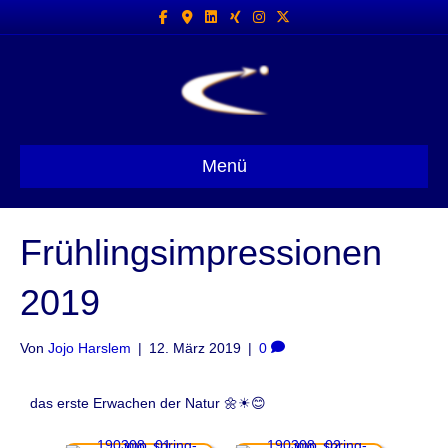
Facebook
Google-maps
Linkedin
Xing
Instagram
X-twitter
Menü
Frühlingsimpressionen
2019
Von
Jojo Harslem
|
12. März 2019
|
0
das erste Erwachen der Natur 🌼☀😊