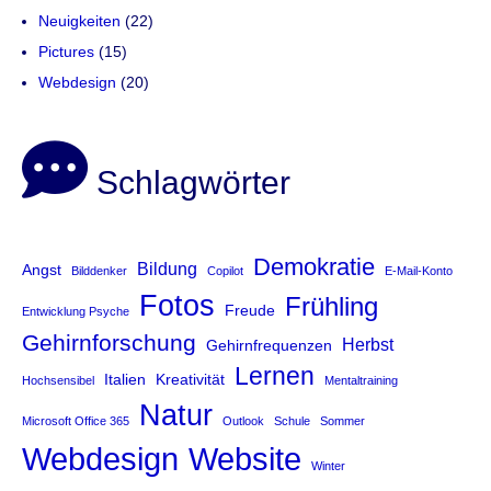
Neuigkeiten
(22)
Pictures
(15)
Webdesign
(20)
Schlagwörter
Demokratie
Bildung
Angst
Bilddenker
Copilot
E-Mail-Konto
Fotos
Frühling
Freude
Entwicklung Psyche
Gehirnforschung
Herbst
Gehirnfrequenzen
Lernen
Italien
Kreativität
Hochsensibel
Mentaltraining
Natur
Microsoft Office 365
Outlook
Schule
Sommer
Website
Webdesign
Winter